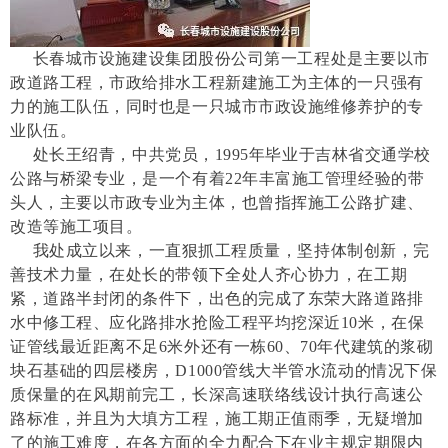
长春城市设施建设集团股份公司第一工程处是主要以市
政道路工程，市政给排水工程新建施工为主体的一只强有
力的施工队伍，同时也是一只城市市政设施维修养护的专
业队伍。
处长王绍青，中共党员，1995年毕业于吉林省交通学校
公路与桥梁专业，是一个有着22年丰富施工管理经验的带
头人，主要以市政专业为主体，也曾指挥施工公路扩建、
改造等施工项目。
我处成立以来，一直狠抓工程质量，坚持体制创新，完
善技术力量，在处长的带领下全处人齐心协力，在工期
紧，道路半封闭的条件下，出色的完成了东荣大路道路排
水中修工程、应化路排水抢险工程平均挖深近10米，在保
证管线最近距离不足6米外还有一栋60、70年代建筑的浆砌
块石基础的四层楼房，D1000管线大半管水流动的情况下保
质保量的在风期前完工，长深高速联络线设计执行高速公
路标准，并且为大填方工程，施工期正值雨季，无疑增加
了的施工难度，在各方面的全力配合下在业主规定期限内