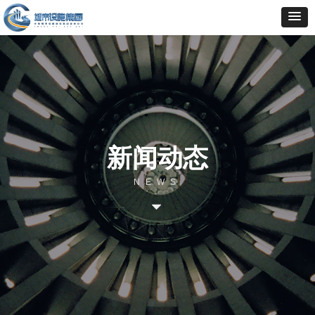
新闻动态
NEWS
뀓