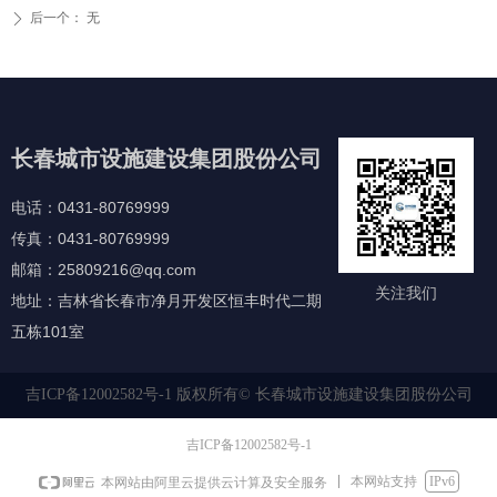
后一个：
无
ꄲ
长春城市设施建设集团股份公司
电话：0431-80769999
传真：0431-80769999
邮箱：25809216@qq.com
关注我们
地址：吉林省长春市净月开发区恒丰时代二期
五栋101室
吉ICP备12002582号-1 版权所有©
长春城市设施建设集团股份公司
吉ICP备12002582号-1
本网站支持
IPv6
本网站由阿里云提供云计算及安全服务