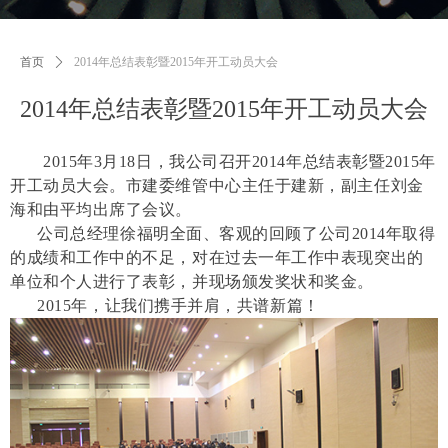
首页
ꄲ
2014年总结表彰暨2015年开工动员大会
2014年总结表彰暨2015年开工动员大会
2015年3月18日，我公司召开2014年总结表彰暨2015年
开工动员大会。市建委维管中心主任于建新，副主任刘金
海和由平均出席了会议。
公司总经理徐福明全面、客观的回顾了公司2014年取得
的成绩和工作中的不足，对在过去一年工作中表现突出的
单位和个人进行了表彰，并现场颁发奖状和奖金。
2015年，让我们携手并肩，共谱新篇！