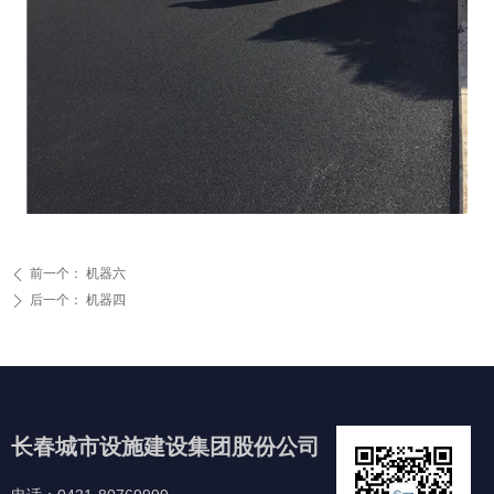
前一个：
机器六
ꄴ
后一个：
机器四
ꄲ
长春城市设施建设集团股份公司